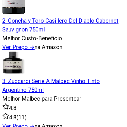
2
.
Concha y Toro Casillero Del Diablo Cabernet
Sauvignon 750ml
Melhor Custo-Beneficio
Ver Preço
→
na Amazon
3
.
Zuccardi Serie A Malbec Vinho Tinto
Argentino 750ml
Melhor Malbec para Presentear
4.8
4.8
(
11
)
Ver Preço
→
na Amazon