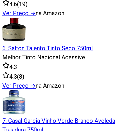
4.6
(
19
)
Ver Preço
→
na Amazon
6
.
Salton Talento Tinto Seco 750ml
Melhor Tinto Nacional Acessivel
4.3
4.3
(
8
)
Ver Preço
→
na Amazon
7
.
Casal Garcia Vinho Verde Branco Aveleda
Trajadura 750ml