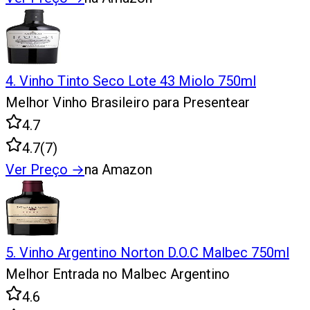
4
.
Vinho Tinto Seco Lote 43 Miolo 750ml
Melhor Vinho Brasileiro para Presentear
4.7
4.7
(
7
)
Ver Preço
→
na Amazon
5
.
Vinho Argentino Norton D.O.C Malbec 750ml
Melhor Entrada no Malbec Argentino
4.6