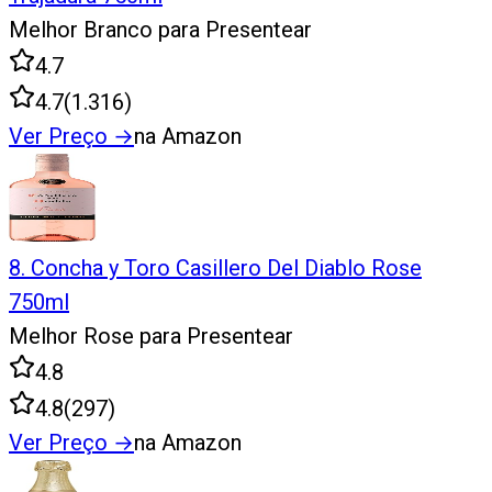
Melhor Branco para Presentear
4.7
4.7
(
1.316
)
Ver Preço
→
na Amazon
8
.
Concha y Toro Casillero Del Diablo Rose
750ml
Melhor Rose para Presentear
4.8
4.8
(
297
)
Ver Preço
→
na Amazon