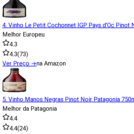
4
.
Vinho Le Petit Cochonnet IGP Pays d'Oc Pinot 
Melhor Europeu
4.3
4.3
(
73
)
Ver Preço
→
na Amazon
5
.
Vinho Manos Negras Pinot Noir Patagonia 750
Melhor da Patagonia
4.4
4.4
(
24
)