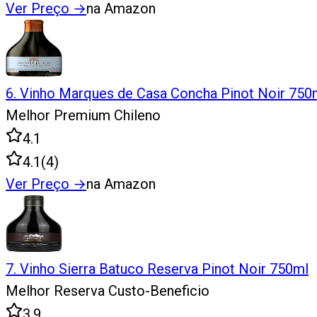
Ver Preço
→
na Amazon
6
.
Vinho Marques de Casa Concha Pinot Noir 750
Melhor Premium Chileno
4.1
4.1
(
4
)
Ver Preço
→
na Amazon
7
.
Vinho Sierra Batuco Reserva Pinot Noir 750ml
Melhor Reserva Custo-Beneficio
3.9