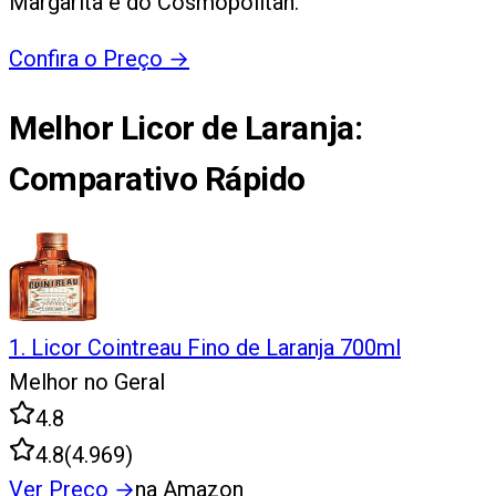
Margarita e do Cosmopolitan.
Confira o Preço
→
Melhor Licor de Laranja
:
Comparativo Rápido
1
.
Licor Cointreau Fino de Laranja 700ml
Melhor no Geral
4.8
4.8
(
4.969
)
Ver Preço
→
na Amazon