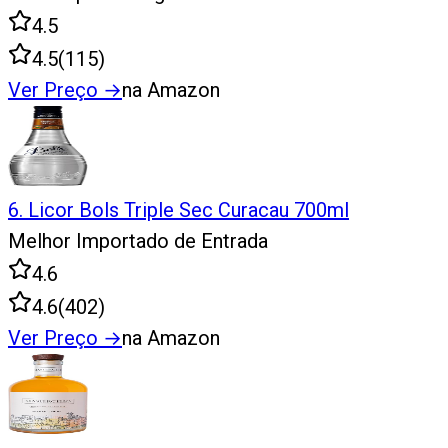
4.5
4.5
(
115
)
Ver Preço
→
na Amazon
6
.
Licor Bols Triple Sec Curacau 700ml
Melhor Importado de Entrada
4.6
4.6
(
402
)
Ver Preço
→
na Amazon