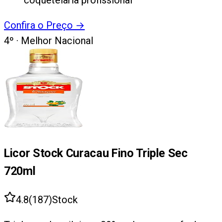
coquetelaria profissional
Confira o Preço
→
4
º ·
Melhor Nacional
Licor Stock Curacau Fino Triple Sec
720ml
4.8
(
187
)
Stock