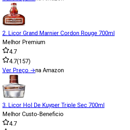
2
.
Licor Grand Marnier Cordon Rouge 700ml
Melhor Premium
4.7
4.7
(
157
)
Ver Preço
→
na Amazon
3
.
Licor Hol De Kuyper Triple Sec 700ml
Melhor Custo-Beneficio
4.7