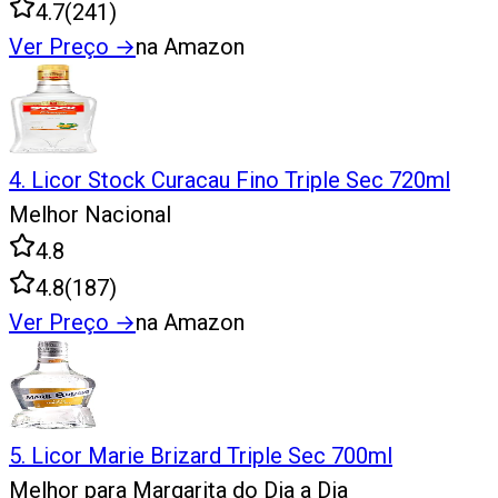
4.7
(
241
)
Ver Preço
→
na Amazon
4
.
Licor Stock Curacau Fino Triple Sec 720ml
Melhor Nacional
4.8
4.8
(
187
)
Ver Preço
→
na Amazon
5
.
Licor Marie Brizard Triple Sec 700ml
Melhor para Margarita do Dia a Dia