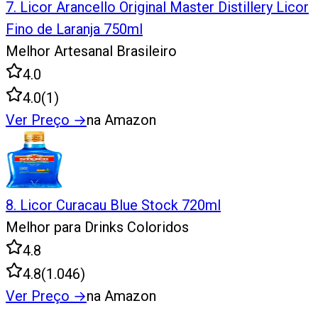
7
.
Licor Arancello Original Master Distillery Licor
Fino de Laranja 750ml
Melhor Artesanal Brasileiro
4.0
4.0
(
1
)
Ver Preço
→
na Amazon
8
.
Licor Curacau Blue Stock 720ml
Melhor para Drinks Coloridos
4.8
4.8
(
1.046
)
Ver Preço
→
na Amazon